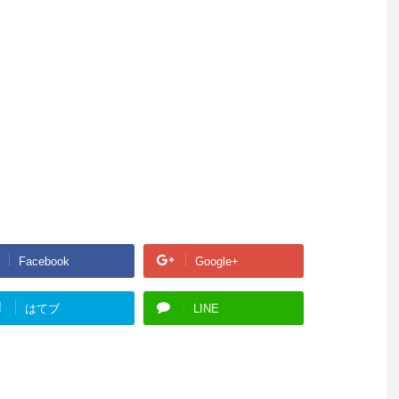
Facebook
Google+
!
はてブ
LINE