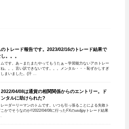
トレード報告です。2023/02/16のトレード結果で
なし。。。
トムです。あ～またまたやってもうたぁ～学習能力ないアホトレー
すね。。。言い訳できないです。。。メンタル・・・恥ずかしすぎ
しまいました。(汗 …
022/04/08は通貨の相関関係からのエントリー。ド
メンタルに助けられた?
トレーダーリーマンのトムです。いつも引っ張ることによる失敗ト
でそうなのか!!2022/04/08に行ったFXのusdjpyトレード結果
…