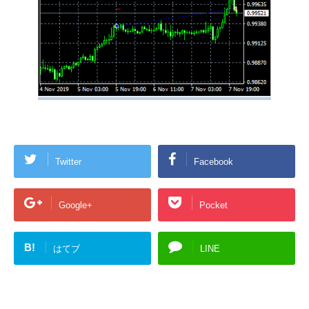
Twitter
Facebook
Google+
Pocket
B!
はてブ
LINE