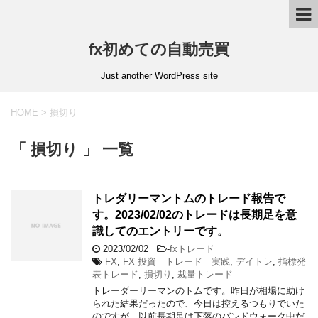
fx初めての自動売買
Just another WordPress site
HOME
>
損切り
「 損切り 」 一覧
トレダリーマントムのトレード報告で
す。2023/02/02のトレードは長期足を意
識してのエントリーです。
2023/02/02
-
fxトレード
FX
,
FX 投資 トレード 実践
,
デイトレ
,
指標発
表トレード
,
損切り
,
裁量トレード
トレーダーリーマンのトムです。昨日が相場に助け
られた結果だったので、今日は控えるつもりでいた
のですが、以前長期足は下落のバンドウォーク中だ