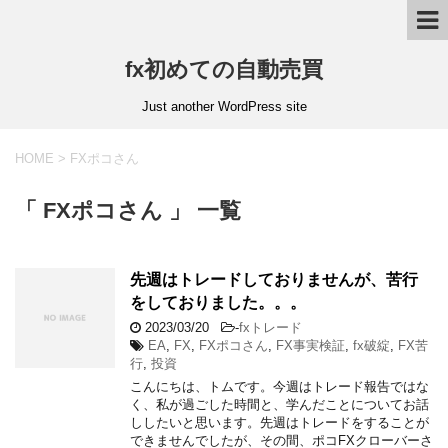
fx初めての自動売買
Just another WordPress site
HOME
>
FXポコさん
「 FXポコさん 」 一覧
先週はトレードしておりませんが、苦行
をしておりました。。。
2023/03/20
-
fxトレード
EA
,
FX
,
FXポコさん
,
FX事実検証
,
fx破綻
,
FX苦
行
,
投資
こんにちは、トムです。今週はトレード報告ではな
く、私が過ごした時間と、学んだことについてお話
ししたいと思います。先週はトレードをすることが
できませんでしたが、その間、ポコFXクローバーさ