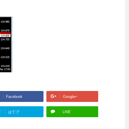
Facebook
Google+
!
はてブ
LINE