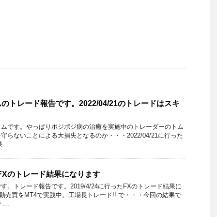
トレード報告です。2022/04/21のトレードはスキ
トムです。やっぱりポジポジ病の治癒を実施中のトレーダーのトム
らないことによる大損失となるのか・・・2022/04/21に行った
果 …
行ったFXのトレード結果になります
。トレード報告です。2019/4/24に行ったFXのトレード結果に
動売買をMT4で実践中。工場長トレード!! で・・・今回の結果で
 …