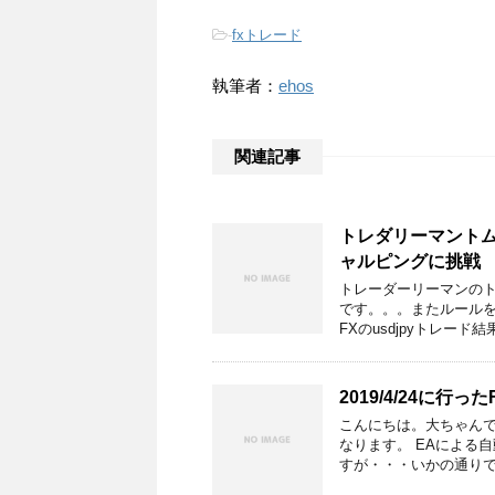
-
fxトレード
執筆者：
ehos
関連記事
トレダリーマントムの
ャルピングに挑戦
トレーダーリーマンの
です。。。またルールを守
FXのusdjpyトレード結
2019/4/24に
こんにちは。大ちゃんです
なります。 EAによる自
すが・・・いかの通りで