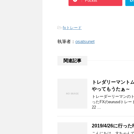
Pocket
-
fxトレード
執筆者：
osatsunet
関連記事
トレダリーマントムの
やってもうたぁ～
トレーダーリーマンのトム
ったFXのeurusdトレー
22 …
2019/4/26に
こんにちは。大ちゃんです