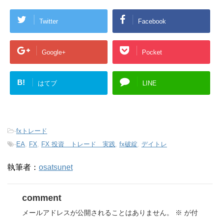
Twitter
Facebook
Google+
Pocket
B!
はてブ
LINE
-
fxトレード
-
EA
,
FX
,
FX 投資 トレード 実践
,
fx破綻
,
デイトレ
執筆者：
osatsunet
comment
メールアドレスが公開されることはありません。
※
が付