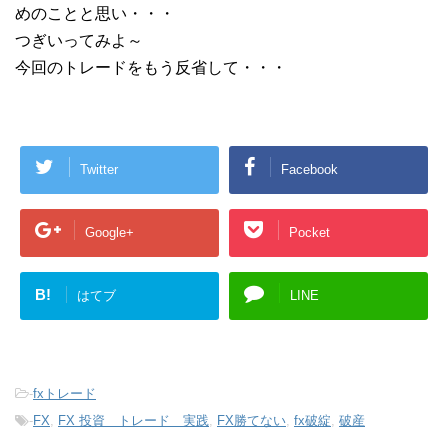
めのことと思い・・・
つぎいってみよ～
今回のトレードをもう反省して・・・
Twitter
Facebook
Google+
Pocket
B!
はてブ
LINE
-
fxトレード
-
FX
,
FX 投資 トレード 実践
,
FX勝てない
,
fx破綻
,
破産