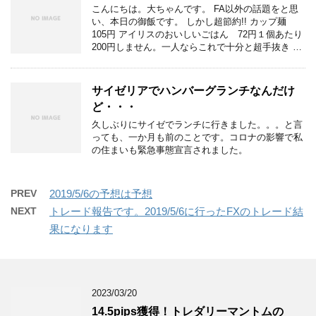
こんにちは。大ちゃんです。 FA以外の話題をと思
い、本日の御飯です。 しかし超節約!! カップ麺
105円 アイリスのおいしいごはん 72円１個あたり
200円しません。一人ならこれで十分と超手抜き …
サイゼリアでハンバーグランチなんだけ
ど・・・
久しぶりにサイゼでランチに行きました。。。と言
っても、一か月も前のことです。コロナの影響で私
の住まいも緊急事態宣言されました。
PREV
2019/5/6の予想は予想
NEXT
トレード報告です。2019/5/6に行ったFXのトレード結
果になります
2023/03/20
14.5pips獲得！トレダリーマントムの