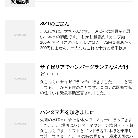
関連記事
3/21のごはん
こんにちは。大ちゃんです。 FA以外の話題をと思
い、本日の御飯です。 しかし超節約!! カップ麺
105円 アイリスのおいしいごはん 72円１個あたり
200円しません。一人ならこれで十分と超手抜き …
サイゼリアでハンバーグランチなんだけ
ど・・・
久しぶりにサイゼでランチに行きました。。。と言
っても、一か月も前のことです。コロナの影響で私
の住まいも緊急事態宣言されました。
ハンタマ丼を頂きました
先週の水曜日に会社を休んで、スキーに行ってきま
した。。。 場所はハンターマウンテン塩原・・・超
久しぶりです。リフトとゴンドラを12本ほど乗車し
て滑ってきました。 その時の昼食が、炭水天国のハ